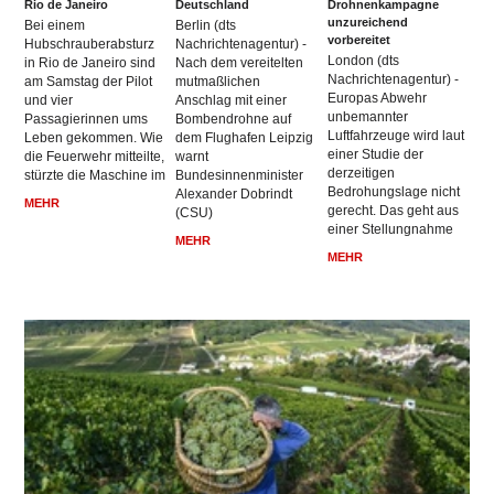
Rio de Janeiro
Deutschland
Drohnenkampagne
unzureichend
Bei einem
Berlin (dts
vorbereitet
Hubschrauberabsturz
Nachrichtenagentur) -
London (dts
in Rio de Janeiro sind
Nach dem vereitelten
Nachrichtenagentur) -
am Samstag der Pilot
mutmaßlichen
Europas Abwehr
und vier
Anschlag mit einer
unbemannter
Passagierinnen ums
Bombendrohne auf
Luftfahrzeuge wird laut
Leben gekommen. Wie
dem Flughafen Leipzig
einer Studie der
die Feuerwehr mitteilte,
warnt
derzeitigen
stürzte die Maschine im
Bundesinnenminister
Bedrohungslage nicht
Alexander Dobrindt
MEHR
gerecht. Das geht aus
(CSU)
einer Stellungnahme
MEHR
MEHR