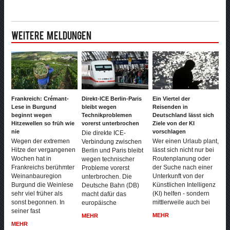
Weitere Meldungen
Frankreich: Crémant-
Direkt-ICE Berlin-Paris
Ein Viertel der
Lese in Burgund
bleibt wegen
Reisenden in
beginnt wegen
Technikproblemen
Deutschland lässt sich
Hitzewellen so früh wie
vorerst unterbrochen
Ziele von der KI
nie
vorschlagen
Die direkte ICE-
Wegen der extremen
Wer einen Urlaub plant,
Verbindung zwischen
Hitze der vergangenen
lässt sich nicht nur bei
Berlin und Paris bleibt
Wochen hat in
Routenplanung oder
wegen technischer
Frankreichs berühmter
der Suche nach einer
Probleme vorerst
Weinanbauregion
Unterkunft von der
unterbrochen. Die
Burgund die Weinlese
Künstlichen Intelligenz
Deutsche Bahn (DB)
sehr viel früher als
(KI) helfen - sondern
macht dafür das
sonst begonnen. In
mittlerweile auch bei
europäische
seiner fast
MEHR
MEHR
MEHR