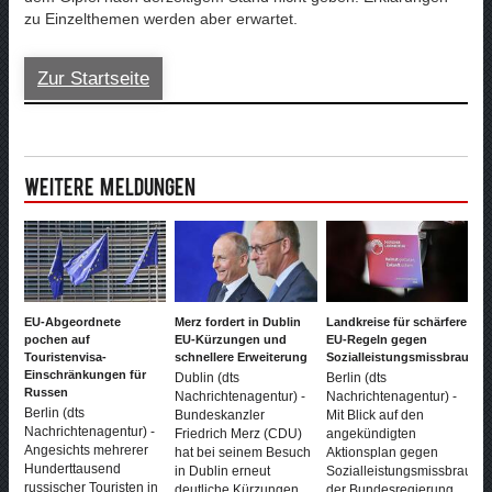
zu Einzelthemen werden aber erwartet.
Zur Startseite
Weitere Meldungen
EU-Abgeordnete
Merz fordert in Dublin
Landkreise für schärfere
pochen auf
EU-Kürzungen und
EU-Regeln gegen
Touristenvisa-
schnellere Erweiterung
Sozialleistungsmissbrauch
Einschränkungen für
Dublin (dts
Berlin (dts
Russen
Nachrichtenagentur) -
Nachrichtenagentur) -
Berlin (dts
Bundeskanzler
Mit Blick auf den
Nachrichtenagentur) -
Friedrich Merz (CDU)
angekündigten
Angesichts mehrerer
hat bei seinem Besuch
Aktionsplan gegen
Hunderttausend
in Dublin erneut
Sozialleistungsmissbrauch
russischer Touristen in
deutliche Kürzungen
der Bundesregierung