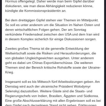
Hormus offengelegt. Daher werde man beim Gipfel darüber
diskutieren, wie man diese Abhängigkeit reduzieren könne,
kündigte die Kommissionspräsidentin an.
Bei dem dreitägigen Gipfel stehen vier Themen im Mittelpunkt.
So soll es unter anderem um die Situation im Nahen Osten und
deren wirtschaftlichen Folgen gehen. Der am Sonntag
verkündete Friedensdeal zwischen den USA und dem Iran wird
in diesem Komplex sicherlich für einige Diskussionen sorgen.
Zweites großes Thema ist die generelle Entwicklung der
Weltwirtschaft sowie die Risiken und Herausforderungen, die
von globalen Ungleichgewichten ausgehen. Unter anderem
geht es dabei um Chinas Exportüberschüsse. Die weiteren
Themen sind der Bereich kritische Rohstoffe sowie der Ukraine-
Krieg.
Insgesamt soll es bis Mittwoch fünf Arbeitssitzungen geben. Am
Dienstag wird auch der ukrainische Präsident Wolodymyr
Selenskyj dazustoßen. Weitere Gäste sind die Staats- und
Regierungschefs von Indien, Brasilien, Ägypten und Südkorea.
Eine große Abschlusserklärung mit allen Ergebnissen soll es bei
dem Gipfel nach derzeitigem Stand nicht geben. Erklärungen