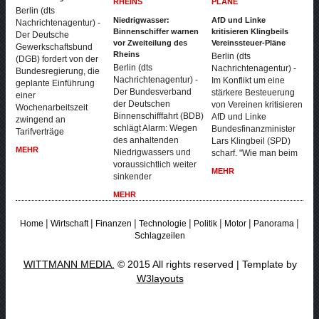
Berlin (dts
Niedrigwasser:
AfD und Linke
Nachrichtenagentur) -
Binnenschiffer warnen
kritisieren Klingbeils
Der Deutsche
vor Zweiteilung des
Vereinssteuer-Pläne
Gewerkschaftsbund
Rheins
Berlin (dts
(DGB) fordert von der
Berlin (dts
Nachrichtenagentur) -
Bundesregierung, die
Nachrichtenagentur) -
Im Konflikt um eine
geplante Einführung
Der Bundesverband
stärkere Besteuerung
einer
der Deutschen
von Vereinen kritisieren
Wochenarbeitszeit
Binnenschifffahrt (BDB)
AfD und Linke
zwingend an
schlägt Alarm: Wegen
Bundesfinanzminister
Tarifverträge
des anhaltenden
Lars Klingbeil (SPD)
MEHR
Niedrigwassers und
scharf. "Wie man beim
voraussichtlich weiter
MEHR
sinkender
MEHR
|
|
|
|
|
|
|
Home
Wirtschaft
Finanzen
Technologie
Politik
Motor
Panorama
Schlagzeilen
WITTMANN MEDIA.
© 2015 All rights reserved | Template by
W3layouts