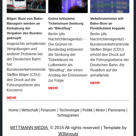
Bilger: Boni von Bahn-
Grüne kritisieren
Verkehrsminister will
Managern werden an
Ticketsteuer-Senkung
Bahn-Boni an
Einhaltung der
als "Blindflug"
Pünktlichkeit koppeln
Vorgaben des Bundes
Berlin (dts
Berlin (dts
geknüpft
Nachrichtenagentur) -
Nachrichtenagentur) -
Angesichts anhaltender
Die Grünen im
Bundesverkehrsminister
Verspätungen und
Bundestag kritisieren
Steffen Bilger (CDU)
anderer Probleme bei
die Senkung der
erhöht den Druck auf
der Deutschen Bahn
Ticketsteuer im
die Führungsebene der
hat
Luftverkehr als
Deutschen Bahn. Als
Bundesverkehrsminister
"Blindflug", der einen
Reaktion auf die
Steffen Bilger (CDU)
Anstieg der Emissionen
anhaltende
den Druck auf die
zur Folge
MEHR
Führungsebene des
MEHR
Konzerns
MEHR
|
|
|
|
|
|
|
Home
Wirtschaft
Finanzen
Technologie
Politik
Motor
Panorama
Schlagzeilen
WITTMANN MEDIA.
© 2015 All rights reserved | Template by
W3layouts