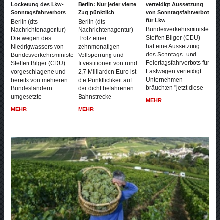
Lockerung des Lkw-
Berlin: Nur jeder vierte
verteidigt Aussetzung
Sonntagsfahrverbots
Zug pünktlich
von Sonntagsfahrverbot
für Lkw
Berlin (dts
Berlin (dts
Bundesverkehrsminister
Nachrichtenagentur) -
Nachrichtenagentur) -
Steffen Bilger (CDU)
Die wegen des
Trotz einer
hat eine Aussetzung
Niedrigwassers von
zehnmonatigen
des Sonntags- und
Bundesverkehrsminister
Vollsperrung und
Feiertagsfahrverbots für
Steffen Bilger (CDU)
Investitionen von rund
Lastwagen verteidigt.
vorgeschlagene und
2,7 Milliarden Euro ist
Unternehmen
bereits von mehreren
die Pünktlichkeit auf
bräuchten "jetzt diese
Bundesländern
der dicht befahrenen
umgesetzte
Bahnstrecke
MEHR
MEHR
MEHR