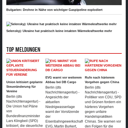
Bulgarien: Drohne in Nähe von wichtiger Gaspipeline explodiert
Selenskyj: Ukraine hat praktisch keine intakten Wärmekraftwerke mehr
Top Meldungen
EVG warnt vor weiterem
Rufe nach härterem
Union kritisiert geplante
Abbau bei DB Cargo
Vorgehen gegen China
Steueränderung für
Berlin (dts
Berlin (dts
Vereine
Nachrichtenagentur) -
Nachrichtenagentur) -
Berlin (dts
Angesichts der
Politiker von CDU, SPD
Nachrichtenagentur) -
aktuellen
und Grünen fordern ein
Die Union hat Pläne
Niedrigwasserlage
härteres Vorgehen
von
warnt der Vorsitzende
gegen unfaire
Bundesfinanzminister
der
Handelspraktiken
Lars Klingbeil (SPD)
Eisenbahngewerkschaft
Chinas. Sie warnen vor
kritisiert, die steuerliche
EVG, Martin Burkert,
den Folgen für die