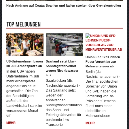
Nach Andrang auf Ceuta: Spanien und Italien streiten über Grenzkontrollen
Top Meldungen
Union und SPD lehnen
US-Unternehmen bauen
Saarland setzt Lkw-
Fuest-Vorschlag zur
im Juli Arbeitsplätze ab
Sonntagsfahrverbot
Mehrwertsteuer ab
wegen Niedrigwasser
In den USA haben
Berlin (dts
aus
Unternehmen im Juli
Nachrichtenagentur) -
Saarbrücken (dts
mehr Arbeitsplätze
Die finanzpolitischen
Nachrichtenagentur) -
abgebaut als neue
Sprecher von Union
Das Saarland setzt
geschaffen. Die Zahl
und SPD haben die
wegen der
der Beschäftigten
Forderung von Ifo-
anhaltenden
außerhalb der
Präsident Clemens
Niedrigwassersituation
Landwirtschaft sank im
Fuest nach einer
das Sonn- und
vergangenen Monat
einheitlichen
Feiertagsfahrverbot für
um
Mehrwertsteuer
bestimmte Lkw-
MEHR
MEHR
Transporte