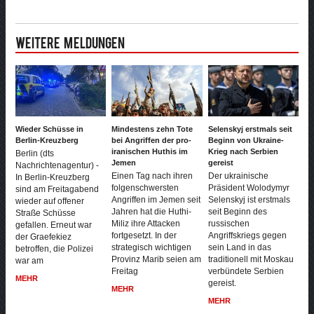
Weitere Meldungen
Wieder Schüsse in
Mindestens zehn Tote
Selenskyj erstmals seit
Berlin-Kreuzberg
bei Angriffen der pro-
Beginn von Ukraine-
iranischen Huthis im
Krieg nach Serbien
Berlin (dts
Jemen
gereist
Nachrichtenagentur) -
Einen Tag nach ihren
Der ukrainische
In Berlin-Kreuzberg
folgenschwersten
Präsident Wolodymyr
sind am Freitagabend
Angriffen im Jemen seit
Selenskyj ist erstmals
wieder auf offener
Jahren hat die Huthi-
seit Beginn des
Straße Schüsse
Miliz ihre Attacken
russischen
gefallen. Erneut war
fortgesetzt. In der
Angriffskriegs gegen
der Graefekiez
strategisch wichtigen
sein Land in das
betroffen, die Polizei
Provinz Marib seien am
traditionell mit Moskau
war am
Freitag
verbündete Serbien
MEHR
gereist.
MEHR
MEHR