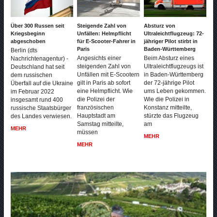
Über 300 Russen seit
Steigende Zahl von
Absturz von
Kriegsbeginn
Unfällen: Helmpflicht
Ultraleichtflugzeug: 72-
abgeschoben
für E-Scooter-Fahrer in
jähriger Pilot stirbt in
Paris
Baden-Württemberg
Berlin (dts
Angesichts einer
Beim Absturz eines
Nachrichtenagentur) -
steigenden Zahl von
Ultraleichtflugzeugs ist
Deutschland hat seit
Unfällen mit E-Scootern
in Baden-Württemberg
dem russischen
gilt in Paris ab sofort
der 72-jährige Pilot
Überfall auf die Ukraine
eine Helmpflicht. Wie
ums Leben gekommen.
im Februar 2022
die Polizei der
Wie die Polizei in
insgesamt rund 400
französischen
Konstanz mitteilte,
russische Staatsbürger
Hauptstadt am
stürzte das Flugzeug
des Landes verwiesen.
Samstag mitteilte,
am
MEHR
müssen
MEHR
MEHR