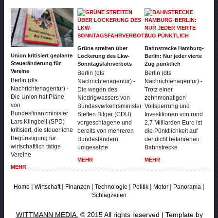
Grüne streiten über
Bahnstrecke Hamburg-
Union kritisiert geplante
Lockerung des Lkw-
Berlin: Nur jeder vierte
Steueränderung für
Sonntagsfahrverbots
Zug pünktlich
Vereine
Berlin (dts
Berlin (dts
Berlin (dts
Nachrichtenagentur) -
Nachrichtenagentur) -
Nachrichtenagentur) -
Die wegen des
Trotz einer
Die Union hat Pläne
Niedrigwassers von
zehnmonatigen
von
Bundesverkehrsminister
Vollsperrung und
Bundesfinanzminister
Steffen Bilger (CDU)
Investitionen von rund
Lars Klingbeil (SPD)
vorgeschlagene und
2,7 Milliarden Euro ist
kritisiert, die steuerliche
bereits von mehreren
die Pünktlichkeit auf
Begünstigung für
Bundesländern
der dicht befahrenen
wirtschaftlich tätige
umgesetzte
Bahnstrecke
Vereine
MEHR
MEHR
MEHR
|
|
|
|
|
|
|
Home
Wirtschaft
Finanzen
Technologie
Politik
Motor
Panorama
Schlagzeilen
WITTMANN MEDIA.
© 2015 All rights reserved | Template by