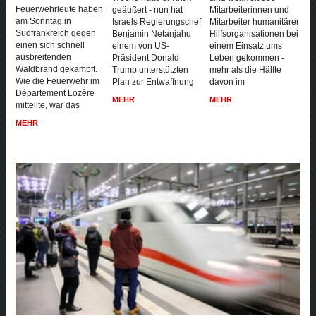
Feuerwehrleute haben
geäußert - nun hat
Mitarbeiterinnen und
am Sonntag in
Israels Regierungschef
Mitarbeiter humanitärer
Südfrankreich gegen
Benjamin Netanjahu
Hilfsorganisationen bei
einen sich schnell
einem von US-
einem Einsatz ums
ausbreitenden
Präsident Donald
Leben gekommen -
Waldbrand gekämpft.
Trump unterstützten
mehr als die Hälfte
Wie die Feuerwehr im
Plan zur Entwaffnung
davon im
Département Lozère
MEHR
MEHR
mitteilte, war das
MEHR