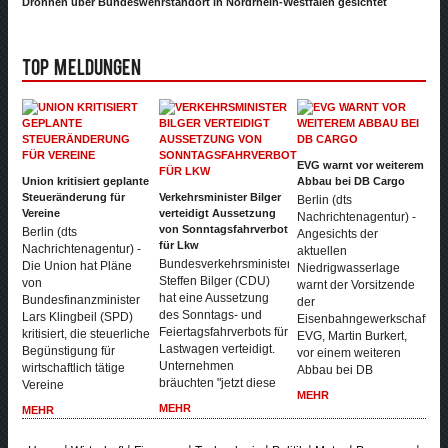
Drohnen über Bundeswehrstandort in Nordrhein-Westfalen gesichtet
Top Meldungen
EVG warnt vor weiterem
Union kritisiert geplante
Abbau bei DB Cargo
Steueränderung für
Verkehrsminister Bilger
Berlin (dts
Vereine
verteidigt Aussetzung
Nachrichtenagentur) -
von Sonntagsfahrverbot
Berlin (dts
Angesichts der
für Lkw
Nachrichtenagentur) -
aktuellen
Bundesverkehrsminister
Die Union hat Pläne
Niedrigwasserlage
Steffen Bilger (CDU)
von
warnt der Vorsitzende
hat eine Aussetzung
Bundesfinanzminister
der
des Sonntags- und
Lars Klingbeil (SPD)
Eisenbahngewerkschaft
Feiertagsfahrverbots für
kritisiert, die steuerliche
EVG, Martin Burkert,
Lastwagen verteidigt.
Begünstigung für
vor einem weiteren
Unternehmen
wirtschaftlich tätige
Abbau bei DB
bräuchten "jetzt diese
Vereine
MEHR
MEHR
MEHR