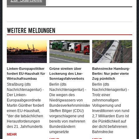
Weitere Meldungen
Linken-Europapolitiker
Grüne streiten über
Bahnstrecke Hamburg-
fordert EU-Haushalt für
Lockerung des Lkw-
Berlin: Nur jeder vierte
Wirtschaftsumbau
Sonntagsfahrverbots
Zug pünktlich
Straßburg (dts
Berlin (dts
Berlin (dts
Nachrichtenagentur) -
Nachrichtenagentur) -
Nachrichtenagentur) -
Der Linken-
Die wegen des
Trotz einer
Europaabgeordnete
Niedrigwassers von
zehnmonatigen
Martin Günther fordert
Bundesverkehrsminister
Vollsperrung und
einen EU-Haushalt,
Steffen Bilger (CDU)
Investitionen von rund
"der die tatsächlichen
vorgeschlagene und
2,7 Milliarden Euro ist
Herausforderungen
bereits von mehreren
die Pünktlichkeit auf
des 21. Jahrhunderts
Bundesländern
der dicht befahrenen
umgesetzte
Bahnstrecke
MEHR