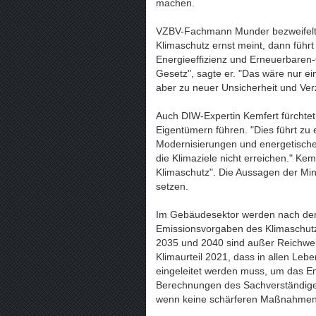
machen.
VZBV-Fachmann Munder bezweifelt d
Klimaschutz ernst meint, dann führt
Energieeffizienz und Erneuerbaren-
Gesetz", sagte er. "Das wäre nur 
aber zu neuer Unsicherheit und Ver
Auch DIW-Expertin Kemfert fürchtet
Eigentümern führen. "Dies führt zu
Modernisierungen und energetische
die Klimaziele nicht erreichen." Ke
Klimaschutz". Die Aussagen der Min
setzen.
Im Gebäudesektor werden nach de
Emissionsvorgaben des Klimaschutzg
2035 und 2040 sind außer Reichwei
Klimaurteil 2021, dass in allen Leb
eingeleitet werden muss, um das E
Berechnungen des Sachverständigen
wenn keine schärferen Maßnahmen 