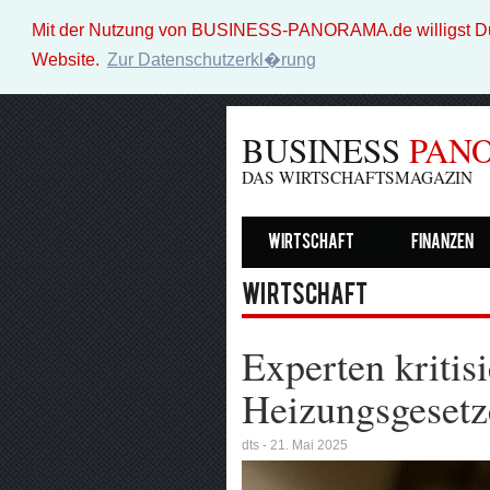
Mit der Nutzung von BUSINESS-PANORAMA.de willigst Du i
Website.
Zur Datenschutzerkl�rung
BUSINESS
PAN
DAS WIRTSCHAFTSMAGAZIN
Wirtschaft
Finanzen
Wirtschaft
Experten kritis
Heizungsgesetz
dts - 21. Mai 2025