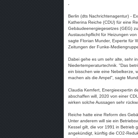
.
Berlin (dts Nachrichtenagentur) - E
Katherina Reiche (CDU) für eine R
Gebäudeenergiegesetzes (GEG) zu
Austauschpflicht für Heizungen von 
sagte Florian Munder, Experte für
Zeitungen der Funke-Mediengruppe
Dabei gehe es um sehr alte, sehr i
Niedertemperaturtechnik. "Das betri
ein bisschen wie eine Nebelkerze, w
machen als die Ampel", sagte Mund
Claudia Kemfert, Energieexpertin de
abschaffen will, 2020 von einer CD
wirken solche Aussagen sehr rückw
Reiche hatte eine Reform des Gebä
Unter anderem will sie ein Betriebs
Kessel gilt, die vor 1991 in Betri
angekündigt, künftig die CO2-Redu