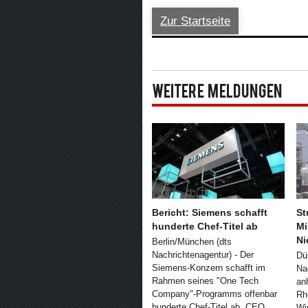
Zur Startseite
Weitere Meldungen
Bericht: Siemens schafft
St
hunderte Chef-Titel ab
Mi
Ni
Berlin/München (dts
Nachrichtenagentur) - Der
Dü
Siemens-Konzern schafft im
Na
Rahmen seines "One Tech
an
Company"-Programms offenbar
Rh
hunderte Chef-Titel ab. CEO
Wi