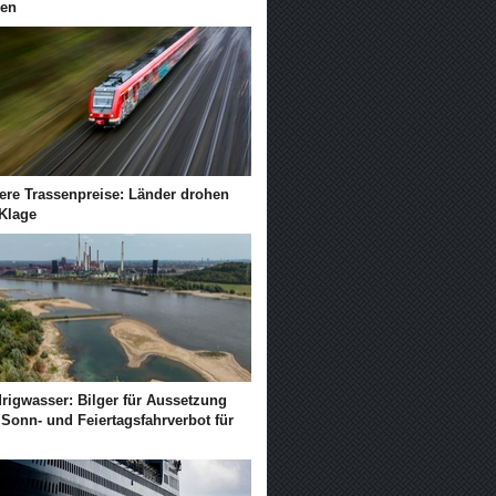
len
ere Trassenpreise: Länder drohen
 Klage
drigwasser: Bilger für Aussetzung
 Sonn- und Feiertagsfahrverbot für