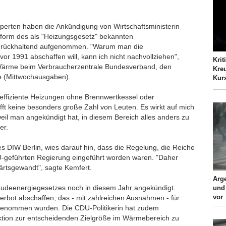
xperten haben die Ankündigung von Wirtschaftsministerin
eform des als "Heizungsgesetz" bekannten
rückhaltend aufgenommen. "Warum man die
vor 1991 abschaffen will, kann ich nicht nachvollziehen",
Krit
 Wärme beim Verbraucherzentrale Bundesverband, den
Kreu
 (Mittwochausgaben).
Kur
neffiziente Heizungen ohne Brennwertkessel oder
fft keine besonders große Zahl von Leuten. Es wirkt auf mich
eil man angekündigt hat, in diesem Bereich alles anders zu
er.
s DIW Berlin, wies darauf hin, dass die Regelung, die Reiche
U-geführten Regierung eingeführt worden waren. "Daher
ärtsgewandt", sagte Kemfert.
Arge
udeenergiegesetzes noch in diesem Jahr angekündigt.
und
vor
verbot abschaffen, das - mit zahlreichen Ausnahmen - für
eb genommen wurden. Die CDU-Politikerin hat zudem
ktion zur entscheidenden Zielgröße im Wärmebereich zu