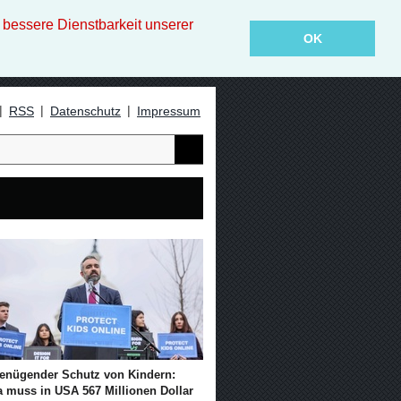
essere Dienstbarkeit unserer
OK
|
|
|
RSS
Datenschutz
Impressum
enügender Schutz von Kindern:
a muss in USA 567 Millionen Dollar