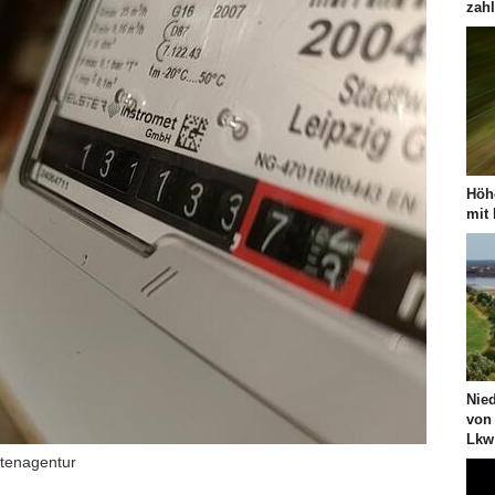
zah
Höh
mit
Nie
von
Lkw
htenagentur