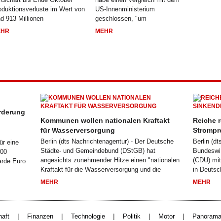
oduktionsverluste im Wert von
US-Innenministerium
nd 913 Millionen
geschlossen, "um
EHR
MEHR
rderung
Kommunen wollen nationalen Kraftakt
Reiche r
für Wasserversorgung
Strompr
Berlin (dts Nachrichtenagentur) - Der Deutsche
Berlin (d
ür eine
Städte- und Gemeindebund (DStGB) hat
Bundeswir
200
angesichts zunehmender Hitze einen "nationalen
(CDU) mit
arde Euro
Kraftakt für die Wasserversorgung und die
in Deutsc
MEHR
MEHR
|
|
|
|
|
haft
Finanzen
Technologie
Politik
Motor
Panoram