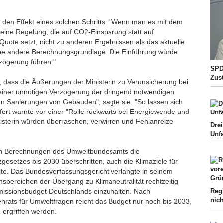
en Effekt eines solchen Schritts. "Wenn man es mit dem
 eine Regelung, die auf CO2-Einsparung statt auf
Quote setzt, nicht zu anderen Ergebnissen als das aktuelle
eine andere Berechnungsgrundlage. Die Einführung würde
zögerung führen."
SPD-
Zus
, dass die Äußerungen der Ministerin zu Verunsicherung bei
 einer unnötigen Verzögerung der dringend notwendigen
n Sanierungen von Gebäuden", sagte sie. "So lassen sich
mfert warnte vor einer "Rolle rückwärts bei Energiewende und
isterin würden überraschen, verwirren und Fehlanreize
Drei
Unfa
n Berechnungen des Umweltbundesamts die
esetzes bis 2030 überschritten, auch die Klimaziele für
te. Das Bundesverfassungsgericht verlangte in seinem
ensbereichen der Übergang zu Klimaneutralität rechtzeitig
Regi
missionsbudget Deutschlands einzuhalten. Nach
nich
rats für Umweltfragen reicht das Budget nur noch bis 2033,
ergriffen werden.