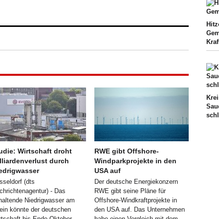
Hit
Gem
Kraf
Krei
Sau
sch
udie: Wirtschaft droht
RWE gibt Offshore-
lliardenverlust durch
Windparkprojekte in den
edrigwasser
USA auf
sseldorf (dts
Der deutsche Energiekonzern
chrichtenagentur) - Das
RWE gibt seine Pläne für
haltende Niedrigwasser am
Offshore-Windkraftprojekte in
ein könnte der deutschen
den USA auf. Das Unternehmen
rtschaft bis Ende Oktober
habe einen Vergleich mit dem