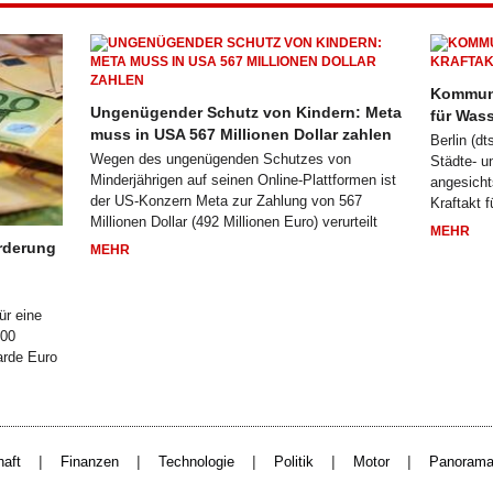
Kommune
Ungenügender Schutz von Kindern: Meta
für Was
muss in USA 567 Millionen Dollar zahlen
Berlin (d
Wegen des ungenügenden Schutzes von
Städte- 
Minderjährigen auf seinen Online-Plattformen ist
angesicht
der US-Konzern Meta zur Zahlung von 567
Kraftakt 
Millionen Dollar (492 Millionen Euro) verurteilt
MEHR
rderung
MEHR
ür eine
200
arde Euro
|
|
|
|
|
haft
Finanzen
Technologie
Politik
Motor
Panoram