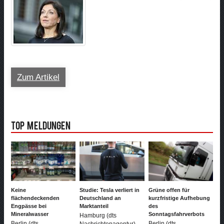
Zum Artikel
Top Meldungen
Keine
Studie: Tesla verliert in
Grüne offen für
flächendeckenden
Deutschland an
kurzfristige Aufhebung
Engpässe bei
Marktanteil
des
Mineralwasser
Sonntagsfahrverbots
Hamburg (dts
Berlin (dts
Berlin (dts
Nachrichtenagentur) -