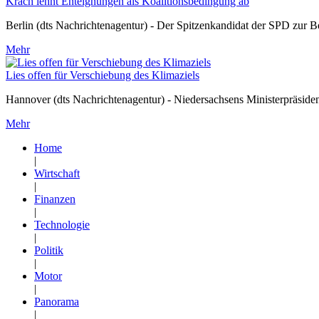
Krach lehnt Enteignungen als Koalitionsbedingung ab
Berlin (dts Nachrichtenagentur) - Der Spitzenkandidat der SPD zur B
Mehr
Lies offen für Verschiebung des Klimaziels
Hannover (dts Nachrichtenagentur) - Niedersachsens Ministerpräsident
Mehr
Home
|
Wirtschaft
|
Finanzen
|
Technologie
|
Politik
|
Motor
|
Panorama
|