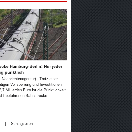
ecke Hamburg-Berlin: Nur jeder
ug pünktlich
s Nachrichtenagentur) - Trotz einer
igen Vollsperrung und Investitionen
,7 Milliarden Euro ist die Pünktlichkeit
icht befahrenen Bahnstrecke
|
a
Schlagzeilen