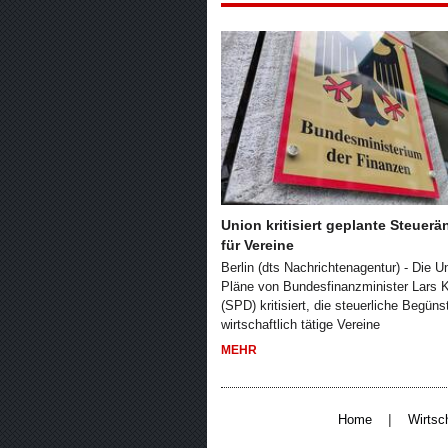
Union kritisiert geplante Steuer
für Vereine
Berlin (dts Nachrichtenagentur) - Die U
Pläne von Bundesfinanzminister Lars K
(SPD) kritisiert, die steuerliche Begüns
wirtschaftlich tätige Vereine
MEHR
|
Home
Wirtsc