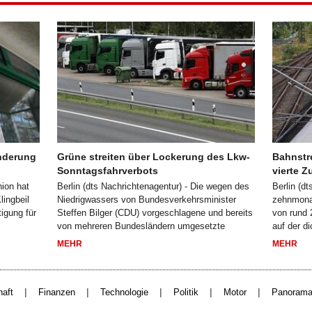
änderung
Grüne streiten über Lockerung des Lkw-
Bahnstr
Sonntagsfahrverbots
vierte Z
nion hat
Berlin (dts Nachrichtenagentur) - Die wegen des
Berlin (dt
lingbeil
Niedrigwassers von Bundesverkehrsminister
zehnmonat
tigung für
Steffen Bilger (CDU) vorgeschlagene und bereits
von rund 2
von mehreren Bundesländern umgesetzte
auf der d
MEHR
MEHR
|
|
|
|
|
haft
Finanzen
Technologie
Politik
Motor
Panoram