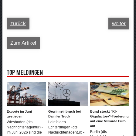
zurück
weiter
Zum Artikel
Top Meldungen
Exporte im Juni
Gewinneinbruch bei
Bund stockt "KI-
gestiegen
Daimler Truck
Gigafactory"-Förderung
auf eine Milliarde Euro
Wiesbaden (dts
Leinfelden-
auf
Nachrichtenagentur) -
Echterdingen (dts
Berlin (dts
Im Juni 2026 sind die
Nachrichtenagentur) -