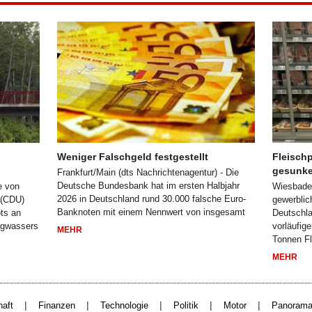
Weniger Falschgeld festgestellt
Fleischp
gesunk
Frankfurt/Main (dts Nachrichtenagentur) - Die
Deutsche Bundesbank hat im ersten Halbjahr
e von
Wiesbaden
2026 in Deutschland rund 30.000 falsche Euro-
 (CDU)
gewerblic
Banknoten mit einem Nennwert von insgesamt
ts an
Deutschla
igwassers
vorläufig
MEHR
Tonnen Fl
MEHR
|
|
|
|
|
haft
Finanzen
Technologie
Politik
Motor
Panoram