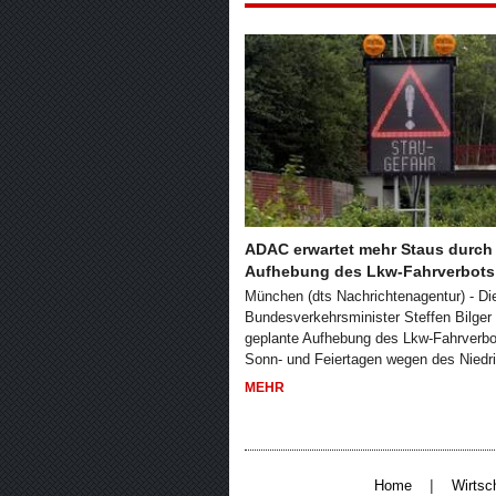
ADAC erwartet mehr Staus durch
Aufhebung des Lkw-Fahrverbots
München (dts Nachrichtenagentur) - Di
Bundesverkehrsminister Steffen Bilger
geplante Aufhebung des Lkw-Fahrverbo
Sonn- und Feiertagen wegen des Niedr
MEHR
|
Home
Wirtsc