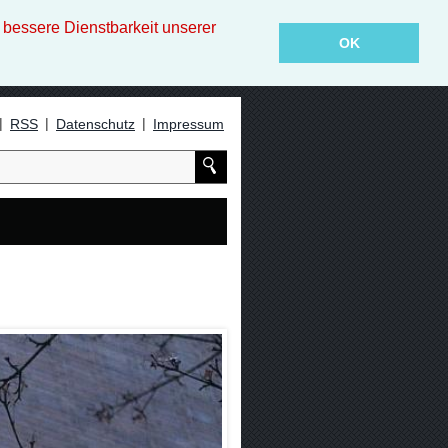
essere Dienstbarkeit unserer
OK
|
|
|
RSS
Datenschutz
Impressum