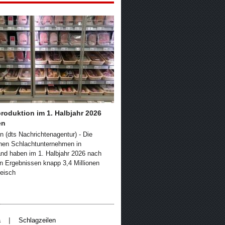
roduktion im 1. Halbjahr 2026
en
 (dts Nachrichtenagentur) - Die
hen Schlachtunternehmen in
nd haben im 1. Halbjahr 2026 nach
en Ergebnissen knapp 3,4 Millionen
eisch
|
a
Schlagzeilen