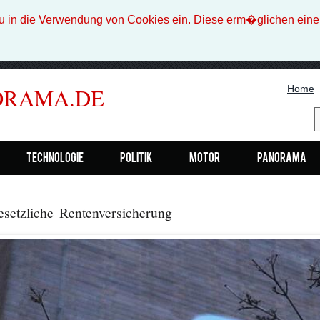
n die Verwendung von Cookies ein. Diese erm�glichen eine b
Home
ORAMA.DE
Technologie
Politik
Motor
Panorama
esetzliche Rentenversicherung