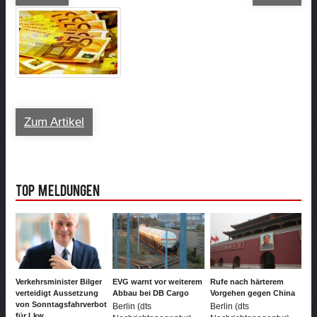
Zum Artikel
Top Meldungen
Verkehrsminister Bilger
EVG warnt vor weiterem
Rufe nach härterem
verteidigt Aussetzung
Abbau bei DB Cargo
Vorgehen gegen China
von Sonntagsfahrverbot
Berlin (dts
Berlin (dts
für Lkw