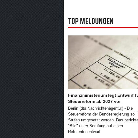
Top Meldungen
Finanzministerium legt Entwurf f
Steuerreform ab 2027 vor
Berlin (dts Nachrichtenagentur) - Die
Steuerreform der Bundesregierung soll 
Stufen umgesetzt werden. Das berichte
"Bild" unter Berufung auf einen
Referentenentwurf