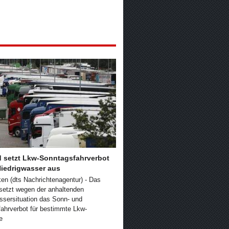
d setzt Lkw-Sonntagsfahrverbot
iedrigwasser aus
en (dts Nachrichtenagentur) - Das
setzt wegen der anhaltenden
ssersituation das Sonn- und
fahrverbot für bestimmte Lkw-
e