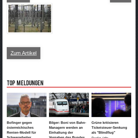
Zum Artikel
Top Meldungen
Bofinger gegen
Bilger: Boni von Bahn-
Grüne kritisieren
österreichisches
Managern werden an
Ticketsteuer-Senkung
Renten-Modell für
Einhaltung der
als "Blindflug"
Schwerarbeiter
Vorgaben des Bundes