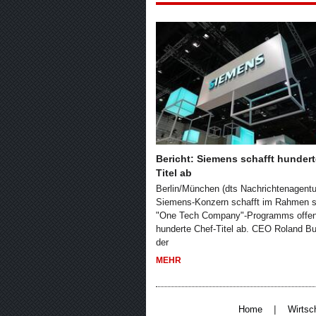
Bericht: Siemens schafft hundert
Titel ab
Berlin/München (dts Nachrichtenagentur
Siemens-Konzern schafft im Rahmen s
"One Tech Company"-Programms offen
hunderte Chef-Titel ab. CEO Roland B
der
MEHR
|
Home
Wirtsc