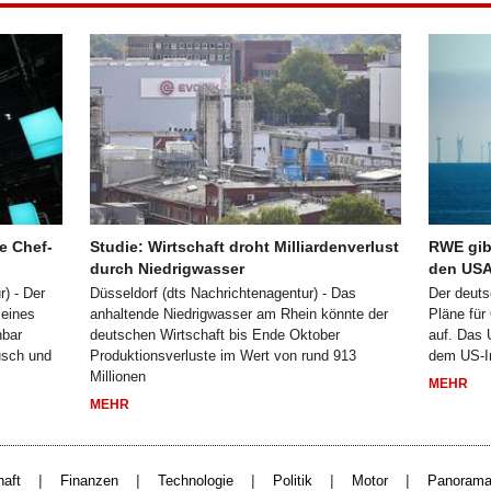
e Chef-
Studie: Wirtschaft droht Milliardenverlust
RWE gib
durch Niedrigwasser
den USA
) - Der
Düsseldorf (dts Nachrichtenagentur) - Das
Der deuts
eines
anhaltende Niedrigwasser am Rhein könnte der
Pläne für
bar
deutschen Wirtschaft bis Ende Oktober
auf. Das 
usch und
Produktionsverluste im Wert von rund 913
dem US-I
Millionen
MEHR
MEHR
|
|
|
|
|
haft
Finanzen
Technologie
Politik
Motor
Panoram