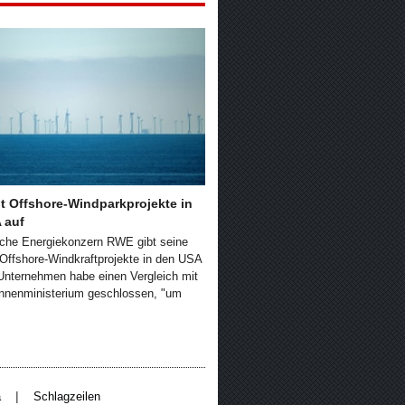
t Offshore-Windparkprojekte in
 auf
che Energiekonzern RWE gibt seine
 Offshore-Windkraftprojekte in den USA
Unternehmen habe einen Vergleich mit
nnenministerium geschlossen, "um
|
a
Schlagzeilen