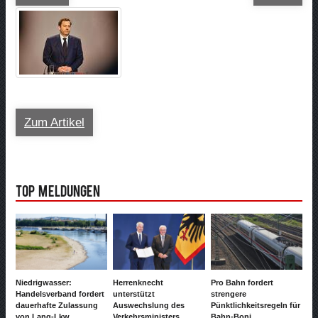
Zum Artikel
Top Meldungen
Niedrigwasser:
Herrenknecht
Pro Bahn fordert
Handelsverband fordert
unterstützt
strengere
dauerhafte Zulassung
Auswechslung des
Pünktlichkeitsregeln für
von Lang-Lkw
Verkehrsministers
Bahn-Boni