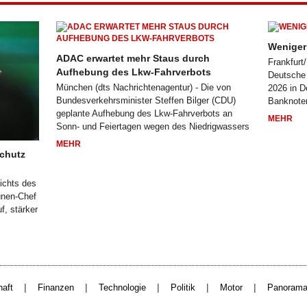
Weniger 
ADAC erwartet mehr Staus durch
Frankfurt
Aufhebung des Lkw-Fahrverbots
Deutsche 
München (dts Nachrichtenagentur) - Die von
2026 in D
Bundesverkehrsminister Steffen Bilger (CDU)
Banknote
geplante Aufhebung des Lkw-Fahrverbots an
MEHR
Sonn- und Feiertagen wegen des Niedrigwassers
MEHR
schutz
sichts des
ünen-Chef
f, stärker
|
|
|
|
|
haft
Finanzen
Technologie
Politik
Motor
Panoram