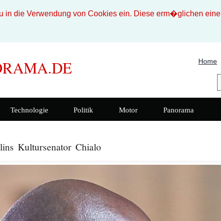
n die Verwendung von Cookies ein. Diese erm�glichen eine b
Home
ORAMA.DE
Technologie
Politik
Motor
Panorama
lins Kultursenator Chialo