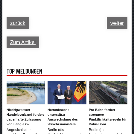
zurück
weiter
Zum Artikel
Top Meldungen
Niedrigwasser:
Herrenknecht
Pro Bahn fordert
Handelsverband fordert
unterstützt
strengere
dauerhafte Zulassung
Auswechslung des
Pünktlichkeitsregeln für
von Lang-Lkw
Verkehrsministers
Bahn-Boni
Angesichts der
Berlin (dts
Berlin (dts