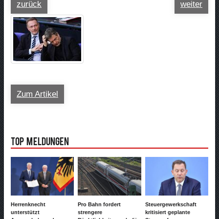
zurück
weiter
Zum Artikel
Top Meldungen
Herrenknecht
Pro Bahn fordert
Steuergewerkschaft
unterstützt
strengere
kritisiert geplante