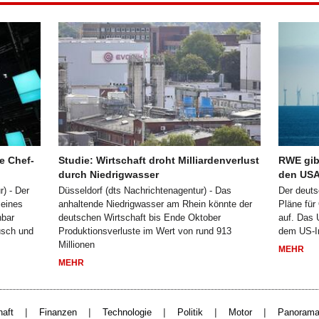
e Chef-
Studie: Wirtschaft droht Milliardenverlust
RWE gib
durch Niedrigwasser
den USA
) - Der
Düsseldorf (dts Nachrichtenagentur) - Das
Der deuts
eines
anhaltende Niedrigwasser am Rhein könnte der
Pläne für
bar
deutschen Wirtschaft bis Ende Oktober
auf. Das 
usch und
Produktionsverluste im Wert von rund 913
dem US-I
Millionen
MEHR
MEHR
|
|
|
|
|
haft
Finanzen
Technologie
Politik
Motor
Panoram