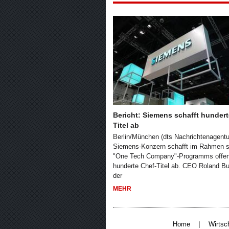
Bericht: Siemens schafft hundert
Titel ab
Berlin/München (dts Nachrichtenagentur
Siemens-Konzern schafft im Rahmen s
"One Tech Company"-Programms offen
hunderte Chef-Titel ab. CEO Roland B
der
MEHR
|
Home
Wirtsc