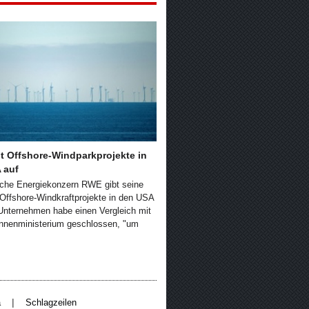
t Offshore-Windparkprojekte in
 auf
che Energiekonzern RWE gibt seine
 Offshore-Windkraftprojekte in den USA
Unternehmen habe einen Vergleich mit
nnenministerium geschlossen, "um
|
a
Schlagzeilen